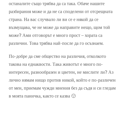
останалите също трябва да са така. Обаче нашите
разбирания може и да не са споделени от отсрещната
страна. На вас случвало ли ви се е някой да се
възмущава, че не може да направите нещо, щом той
може? Ами отговорът е много прост – хората са
различни. Това трябва най-после да го осъзнаем.
По-добре да сме общество на различия, отколкото
такова на еднаквости. Така животът е много по-
интересен, разнообразен и цветен, не мислите ли? Аз
лично нямам нищо против никой, който е по-различен
от мен, приемам чужди мнения без да съдя и си гледам
в моята паничка, както се казва 🙂