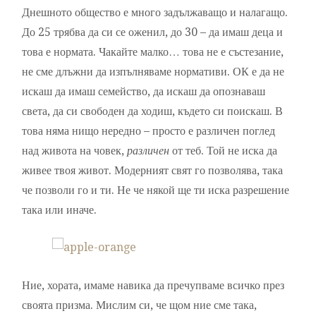
Днешното общество е много задължаващо и налагащо.
До 25 трябва да си се оженил, до 30 – да имаш деца и
това е нормата. Чакайте малко… това не е състезание,
не сме длъжни да изпълняваме нормативи. ОК е да не
искаш да имаш семейство, да искаш да опознаваш
света, да си свободен да ходиш, където си поискаш. В
това няма нищо нередно – просто е различен поглед
над живота на човек,
различен
от теб. Той не иска да
живее твоя живот. Модерният свят го позволява, така
че позволи го и ти. Не че някой ще ти иска разрешение
така или иначе.
Ние, хората, имаме навика да пречупваме всичко през
своята призма. Мислим си, че щом ние сме така,