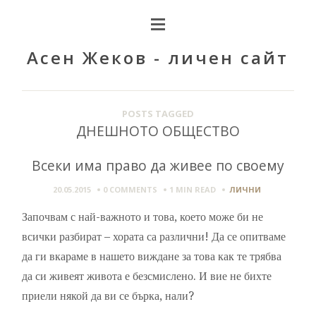
Асен Жеков - личен сайт
POSTS TAGGED
ДНЕШНОТО ОБЩЕСТВО
Всеки има право да живее по своему
20.05.2015
0 COMMENTS
1 MIN
READ
ЛИЧНИ
Започвам с най-важното и това, което може би не
всички разбират – хората са различни! Да се опитваме
да ги вкараме в нашето виждане за това как те трябва
да си живеят живота е безсмислено. И вие не бихте
приели някой да ви се бърка, нали?