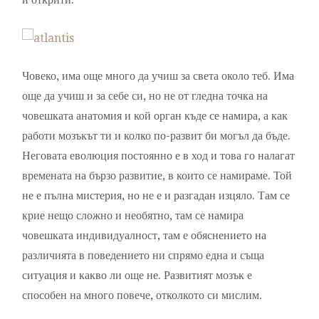
Човеко, има още много да учиш за света около теб. Има
още да учиш и за себе си, но не от гледна точка на
човешката анатомия и кой орган къде се намира, а как
работи мозъкът ти и колко по-развит би могъл да бъде.
Неговата еволюция постоянно е в ход и това го налагат
времената на бързо развитие, в които се намираме. Той
не е пълна мистерия, но не е и разгадан изцяло. Там се
крие нещо сложно и необятно, там се намира
човешката индивидуалност, там е обяснението на
различията в поведението ни спрямо една и съща
ситуация и какво ли още не. Развитият мозък е
способен на много повече, отколкото си мислим.