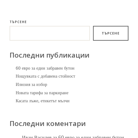
ТЪРСЕНЕ
ТЪРСЕНЕ
Последни публикации
60 евро за един забравен бутон
Нощувката с добавена стойност
Илюзия за избор
Новата тарифа за паркиране
Касата лъже, етикетът мълчи
Последни коментари
Иван Василев
за
60 евро за един забравен бутон