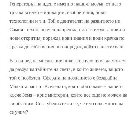
Генераторът на идеи е именно нашият мозък, от него
тръгва всичко – иновации, изобретения, нови
технологии и т.н. Той е двигателят на развитието ни.
Самият технологичен напредък пък е стимул за нови и
нови открития, поражда нови знания и води крачка по
крачка до собствения ни напредък, който е нестихващ.
В този ред на мисли, ние никога изцяло няма да можем
да разбулим тайните на света, в който живеем, защото
той е необятен. Сферата на познанието е безкрайна.
Малката част от Вселената, която обитаваме – нашето
късче Земя – крие мистерии, които все още не можем да
си обясним. Сега убедихте ли се, че има още много да
се учим?