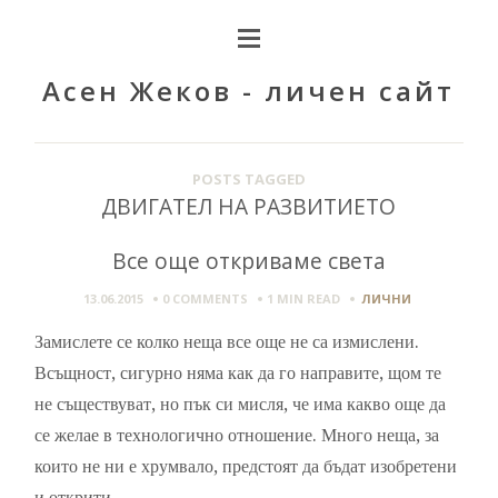
Асен Жеков - личен сайт
POSTS TAGGED
ДВИГАТЕЛ НА РАЗВИТИЕТО
Все още откриваме света
13.06.2015
0 COMMENTS
1 MIN
READ
ЛИЧНИ
Замислете се колко неща все още не са измислени.
Всъщност, сигурно няма как да го направите, щом те
не съществуват, но пък си мисля, че има какво още да
се желае в технологично отношение. Много неща, за
които не ни е хрумвало, предстоят да бъдат изобретени
и открити.