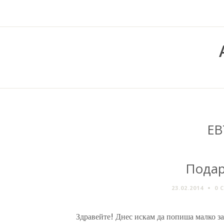
Е
Подар
23.02.2014
0 
Здравейте! Днес искам да попиша малко за