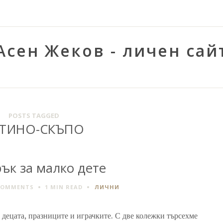
Асен Жеков - личен сай
POSTS TAGGED
ВТИНО-СКЪПО
ък за малко дете
COMMENTS
1 MIN
READ
ЛИЧНИ
 децата, празниците и играчките. С две колежки търсехме