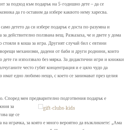
нт за подход към подарък на 5-годишно дете – да се
азника да го оставим да избере каквото нему харесва.
 само детето да си избере подарък е доста по-разумна и
 за действително ползвана вещ. Разказаха, че и двете у дома
 стояли в коша за игра. Другият случай бил с евтини
оворещи механизми, дадени от баби и други роднини, които
то дете ги използвало без мярка. За дидактични игри и книжки
малчуганите често губят концентрация и е цяло чудо да
о имат едно любимо нещо, с което се занимават през целия
о. Според мен предварително подготвения подарък е
жния за
това ще се
а на играчка, за която е много вероятно да възкликнете: „Ама