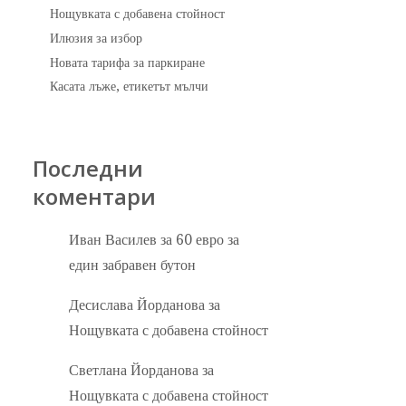
Нощувката с добавена стойност
Илюзия за избор
Новата тарифа за паркиране
Касата лъже, етикетът мълчи
Последни
коментари
Иван Василев
за
60 евро за
един забравен бутон
Десислава Йорданова
за
Нощувката с добавена стойност
Светлана Йорданова
за
Нощувката с добавена стойност