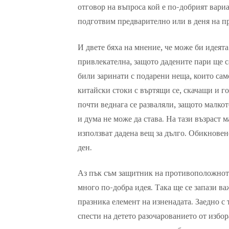
отговор на въпроса кой е по-добрият вариа
подготвим предварително или в деня на пр
И двете бяха на мнение, че може би идеята
привлекателна, защото дадените пари ще са
били заринати с подарени неща, които само
китайски стоки с въртящи се, скачащи и г
почти веднага се разваляли, защото малко
и дума не може да става. На тази възраст 
използват дадена вещ за дълго. Обикновен
ден.
Аз пък съм защитник на противоположнот
много по-добра идея. Така ще се запази ва
празника елемент на изненадата. Заедно с 
спести на детето разочарованието от избор