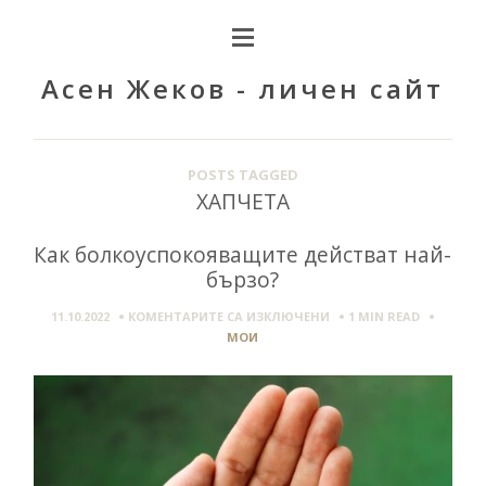
Асен Жеков - личен сайт
POSTS TAGGED
ХАПЧЕТА
Как болкоуспокояващите действат най-
бързо?
ЗА
11.10.2022
КОМЕНТАРИТЕ СА ИЗКЛЮЧЕНИ
1 MIN
READ
КАК
МОИ
БОЛКОУСПОКОЯВАЩИТ
ДЕЙСТВАТ
НАЙ-
БЪРЗО?