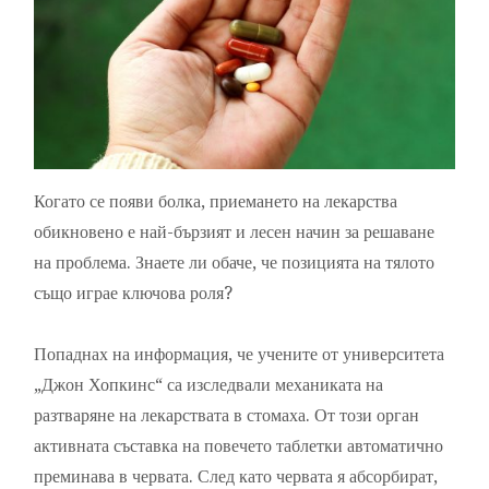
Когато се появи болка, приемането на лекарства
обикновено е най-бързият и лесен начин за решаване
на проблема. Знаете ли обаче, че позицията на тялото
също играе ключова роля?
Попаднах на информация, че учените от университета
„Джон Хопкинс“ са изследвали механиката на
разтваряне на лекарствата в стомаха. От този орган
активната съставка на повечето таблетки автоматично
преминава в червата. След като червата я абсорбират,