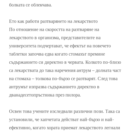
болката се облекчава.
Ето как работи разтварянето на лекарството
По отношение на скоростта на разтваряне на
лекарството в организма, представителите на
университета подчертават, че ефектът на повечето
таблетки започва едва когато стомахът премине
съдържанието си директно в червата. Колкото по-близо
са лекарствата до така наречения антрум – долната част
на стомаха – толкова по-бързо се разтварят. След това
антрумът изпразва съдържанието директно в
дванадесетопръстника през пилора.
Освен това учените изследвали различни пози. Така са
установили, че хапчетата действат най-бързо и най-
ефективно, когато хората приемат лекарството легнали