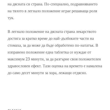
на дясната си страна. По-специално, подравняването
на тялото в легнало положение играе решаваща роля
тук.
В легнало положение на дясната страна лекарството
достига за кратко време до най-дълбоките части на
стомаха, за да може да бъде обработено по-нататък. В
изправено положение една таблетка се нуждае от
максимум 23 минути, за да разгърне своя положителен
здравословен ефект. Тази оценка на времето е намалена
до само десет минути за хора, лежащи отдясно.