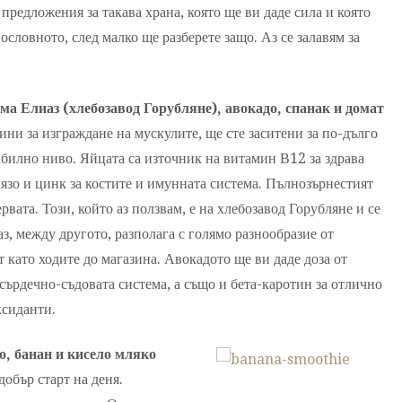
 предложения за такава храна, която ще ви даде сила и която
ословното, след малко ще разберете защо. Аз се залавям за
ма Елиаз (хлебозавод Горубляне), авокадо, спанак и домат
еини за изграждане на мускулите, ще сте заситени за по-дълго
табилно ниво. Яйцата са източник на витамин В12 за здрава
лязо и цинк за костите и имунната система. Пълнозърнестият
рвата. Този, който аз ползвам, е на хлебозавод Горубляне и се
з, между другото, разполага с голямо разнообразие от
 като ходите до магазина. Авокадото ще ви даде доза от
сърдечно-съдовата система, а също и бета-каротин за отлично
ксиданти.
о, банан и кисело мляко
добър старт на деня.