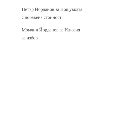
Петър Йорданов
за
Нощувката
с добавена стойност
Момчил Йорданов
за
Илюзия
за избор