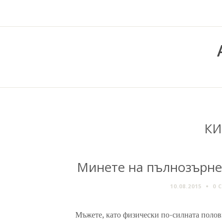
КИ
Минете на пълнозърнес
10.08.2015
0 
Мъжете, като физически по-силната полови