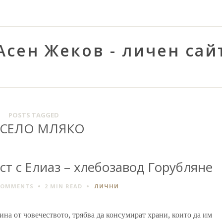
Асен Жеков - личен сай
POSTS TAGGED
СЕЛО МЛЯКО
т с Елиаз – хлебозавод Горубляне
COMMENTS
2 MIN
READ
ЛИЧНИ
на от човечеството, трябва да консумират храни, които да им