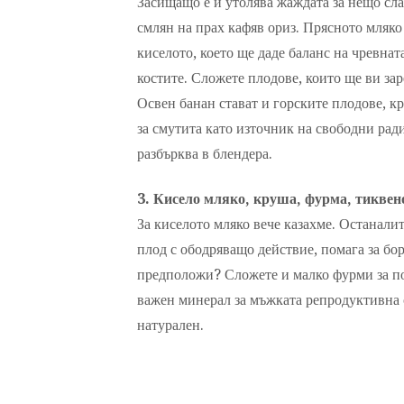
Засищащо е и утолява жаждата за нещо сл
смлян на прах кафяв ориз. Прясното мляко 
киселото, което ще даде баланс на чревната
костите. Сложете плодове, които ще ви за
Освен банан стават и горските плодове, к
за смутита като източник на свободни ради
разбърква в блендера.
3. Кисело мляко, круша, фурма, тиквено
За киселото мляко вече казахме. Останалит
плод с ободряващо действие, помага за бо
предположи? Сложете и малко фурми за по
важен минерал за мъжката репродуктивна си
натурален.