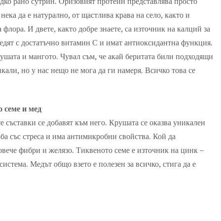
адко рано сутрин. Оризовият протеин представлява просто
нека да е натурално, от щастлива крава на село, както и
 флора. И двете, както добре знаете, са източник на калций за
редят с достатъчно витамин С и имат антиоксидантна функция.
рушата и мангото. Чувал съм, че акай беритата били подходящи
кали, но у нас нещо не мога да ги намеря. Всичко това се
 семе и мед
е съставки се добавят към него. Крушата се оказва уникален
рба със стреса и има антимикробни свойства. Кой да
вече фибри и желязо. Тиквеното семе е източник на цинк –
стема. Медът общо взето е полезен за всичко, стига да е