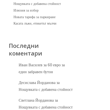
Нощувката с добавена стойност
Илюзия за избор
Новата тарифа за паркиране
Касата лъже, етикетът мълчи
Последни
коментари
Иван Василев
за
60 евро за
един забравен бутон
Десислава Йорданова
за
Нощувката с добавена стойност
Светлана Йорданова
за
Нощувката с добавена стойност