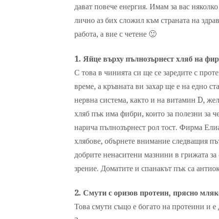
дават повече енергия. Имам за вас няколко
лично аз бих сложил към страната на здрав
работа, а вие с четене 🙂
1. Яйце върху пълнозърнест хляб на фир
С това в чинията си ще се заредите с прот
време, а кръвната ви захар ще е на едно с
нервна система, както и на витамин D, же
хляб пък има фибри, които за полезни за че
нарича пълнозърнест рол тост. Фирма Елиа
хлябове, обърнете внимание следващия път
добрите ненаситени мазнини в грижата за 
зрение. Доматите и спанакът пък са антио
2. Смути с оризов протеин, прясно мляк
Това смути също е богато на протеини и е 