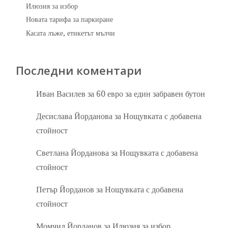
Илюзия за избор
Новата тарифа за паркиране
Касата лъже, етикетът мълчи
Последни коментари
Иван Василев
за
60 евро за един забравен бутон
Десислава Йорданова
за
Нощувката с добавена
стойност
Светлана Йорданова
за
Нощувката с добавена
стойност
Петър Йорданов
за
Нощувката с добавена
стойност
Момчил Йорданов
за
Илюзия за избор