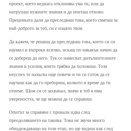
проект, което веднага отклонява ума ти, или да
натрупаш нужните знания и да опиташ отново.
Преценката дали да преследваш това, което смяташ за
най-доброто за теб, си е изцяло твоя.
Да кажем, че решиш да преследваш това, което си си
наумил и въпреки всичко, искаш по някакъв начин да
се добереш до него. Тук се намесват допълнителните
знания и усилия, които трябва да положиш. Този
неуспех те нахъсва още повече и ти си готов да се
научиш как да го пребориш, колкото и време да ти
отнеме. Щом си се захванал, значи в теб я има
увереността, че ще можеш да се справиш.
Опитът за справяне с провали идва след
преодоляването на такива. Това не звучи много
обнадеждаващо на този етап, но ще видиш как след