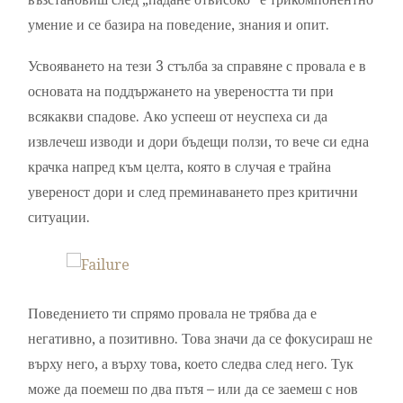
умение и се базира на поведение, знания и опит.
Усвояването на тези 3 стълба за справяне с провала е в
основата на поддържането на увереността ти при
всякакви спадове. Ако успееш от неуспеха си да
извлечеш изводи и дори бъдещи ползи, то вече си една
крачка напред към целта, която в случая е трайна
увереност дори и след преминаването през критични
ситуации.
Поведението ти спрямо провала не трябва да е
негативно, а позитивно. Това значи да се фокусираш не
върху него, а върху това, което следва след него. Тук
може да поемеш по два пътя – или да се заемеш с нов