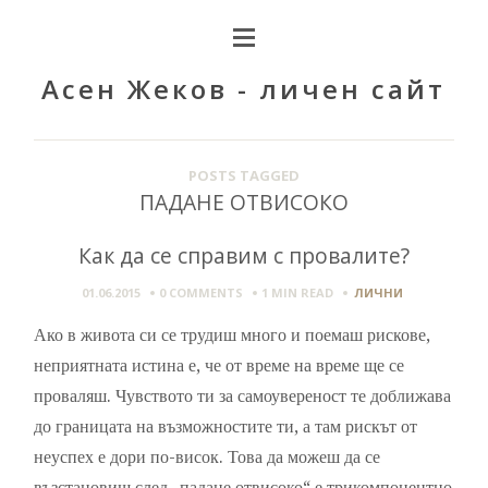
Асен Жеков - личен сайт
POSTS TAGGED
ПАДАНЕ ОТВИСОКО
Как да се справим с провалите?
01.06.2015
0 COMMENTS
1 MIN
READ
ЛИЧНИ
Ако в живота си се трудиш много и поемаш рискове,
неприятната истина е, че от време на време ще се
проваляш. Чувството ти за самоувереност те доближава
до границата на възможностите ти, а там рискът от
неуспех е дори по-висок. Това да можеш да се
възстановиш след „падане отвисоко“ е трикомпонентно