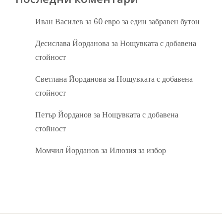
Иван Василев
за
60 евро за един забравен бутон
Десислава Йорданова
за
Нощувката с добавена
стойност
Светлана Йорданова
за
Нощувката с добавена
стойност
Петър Йорданов
за
Нощувката с добавена
стойност
Момчил Йорданов
за
Илюзия за избор