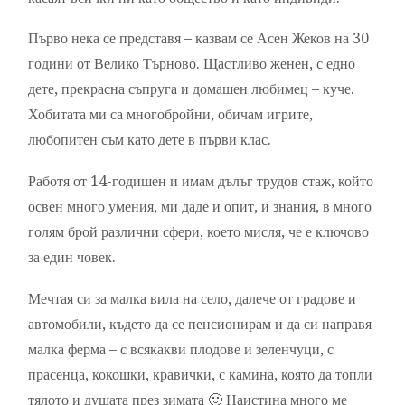
Първо нека се представя – казвам се Асен Жеков на 30
години от Велико Търново. Щастливо женен, с едно
дете, прекрасна съпруга и домашен любимец – куче.
Хобитата ми са многобройни, обичам игрите,
любопитен съм като дете в първи клас.
Работя от 14-годишен и имам дълъг трудов стаж, който
освен много умения, ми даде и опит, и знания, в много
голям брой различни сфери, което мисля, че е ключово
за един човек.
Мечтая си за малка вила на село, далече от градове и
автомобили, където да се пенсионирам и да си направя
малка ферма – с всякакви плодове и зеленчуци, с
прасенца, кокошки, кравички, с камина, която да топли
тялото и душата през зимата 🙂 Наистина много ме