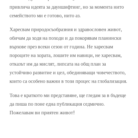
привлича идеята за дауншифтинг, но за момента нито
семейството ми е готово, нито аз.
Харесвам природосъобразния и здравословен живот,
обичам да ходя на походи и да покорявам планински
върхове през всеки сезон от година. Не харесвам
пороците на хората, лошите им навици, не харесвам,
отказът им да мислят, липсата на общ план за
устойчиво развитие и цел, обединяващи човечеството,
които са особено важни в този процес на глобализация.
Това е краткото ми представяне, ще гледам за в бъдеще
да пиша по поне една публикация седмично.
Пожелавам ви приятен живот!