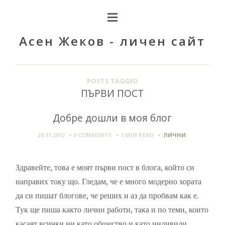
Асен Жеков - личен сайт
POSTS TAGGED
ПЪРВИ ПОСТ
Добре дошли в моя блог
28.11.2012
0 COMMENTS
1 MIN
READ
ЛИЧНИ
Здравейте, това е моят първи пост в блога, който си
направих току що. Гледам, че е много модерно хората
да си пишат блогове, че реших и аз да пробвам как е.
Тук ще пиша както лични работи, така и по теми, които
касаят всички ни като общество и като индивиди.