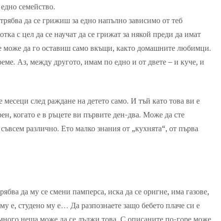
 едно семейство.
трябва да се грижиш за едно напълно зависимо от теб
тка с цел да се научат да се грижат за някой преди да имат
 не може да го оставиш само вкъщи, както домашните любимци.
еме. Аз, между другото, имам по едно и от двете – и куче, и
 месеци след раждане на детето само. И тъй като това ви е
рен, когато е в ръцете ви първите ден-два. Може да сте
 съвсем различно. Ето малко знания от „кухнята“, от първа
рябва да му се смени памперса, иска да се оригне, има газове,
 му е, студено му е… Да разпознаете защо бебето плаче си е
много неща може да се дължи това. С описаните по-горе може