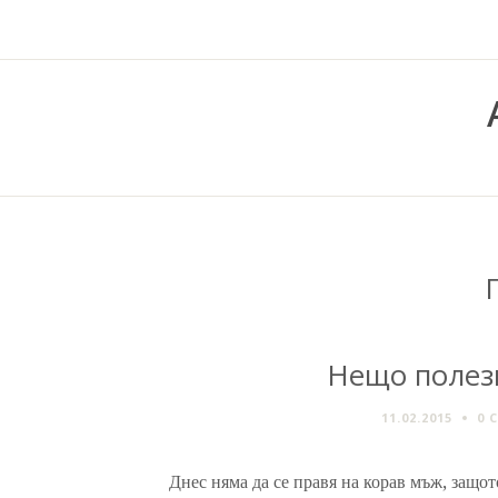
Нещо полез
11.02.2015
0 
Днес няма да се правя на корав мъж, защот