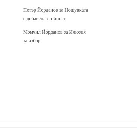
Петър Йорданов
за
Нощувката
с добавена стойност
Момчил Йорданов
за
Илюзия
за избор