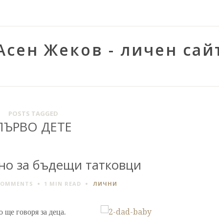
Асен Жеков - личен сай
POSTS TAGGED
ПЪРВО ДЕТЕ
но за бъдещи татковци
COMMENTS
1 MIN
READ
ЛИЧНИ
о ще говоря за деца.