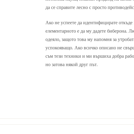
да се справите лесно с просто противодей
Ако не успеете да идентифицирате откъде 
елементарното е да му дадете биберона. Л
одеяло, защото това му напомня за утроба
успокояващо. Ако всичко описано не свърш
съм тези техники и ми вършиха добра рабо
но затова някой друг път.