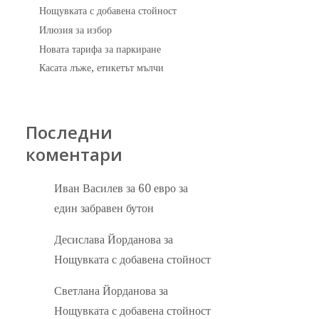
Нощувката с добавена стойност
Илюзия за избор
Новата тарифа за паркиране
Касата лъже, етикетът мълчи
Последни
коментари
Иван Василев
за
60 евро за
един забравен бутон
Десислава Йорданова
за
Нощувката с добавена стойност
Светлана Йорданова
за
Нощувката с добавена стойност