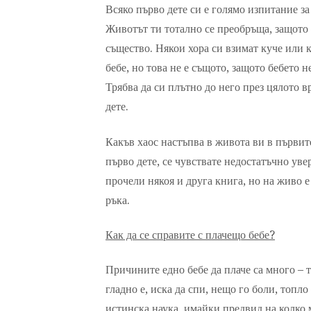
Всяко първо дете си е голямо изпитание за
Животът ти тотално се преобръща, защото 
същество. Някои хора си взимат куче или ко
бебе, но това не е същото, защото бебето
Трябва да си плътно до него през цялото вр
дете.
Какъв хаос настъпва в живота ви в първите
първо дете, се чувствате недостатъчно уве
прочели някоя и друга книга, но на живо е
ръка.
Как да се справите с плачещо бебе?
Причините едно бебе да плаче са много – т
гладно е, иска да спи, нещо го боли, топло
истинска наука, имайки предвид на колко 