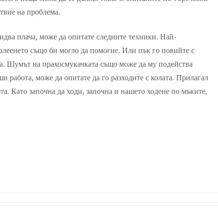
ствие на проблема.
идва плача, може да опитате следните техники. Най-
юлеенето също би могло да помогне. Или пък го повийте с
та. Шумът на прахосмукачката също може да му подейства
и работа, може да опитате да го разходите с колата. Прилагал
та. Като започна да ходи, започна и нашето ходене по мъките,