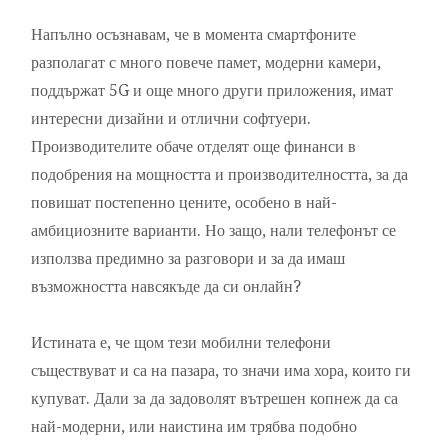
Напълно осъзнавам, че в момента смартфоните
разполагат с много повече памет, модерни камери,
поддържат 5G и още много други приложения, имат
интересни дизайни и отлични софтуери.
Производителите обаче отделят още финанси в
подобрения на мощността и производителността, за да
повишат постепенно цените, особено в най-
амбициозните варианти. Но защо, нали телефонът се
използва предимно за разговори и за да имаш
възможността навсякъде да си онлайн?
Истината е, че щом тези мобилни телефони
съществуват и са на пазара, то значи има хора, които ги
купуват. Дали за да задоволят вътрешен копнеж да са
най-модерни, или наистина им трябва подобно