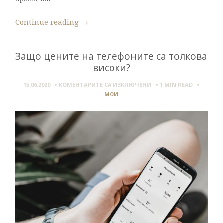
Continue reading
→
Защо цените на телефоните са толкова
високи?
ЗА
15.06.2020
КОМЕНТАРИТЕ СА ИЗКЛЮЧЕНИ
1 MIN
READ
ЗАЩО
МОИ
ЦЕНИТЕ
НА
ТЕЛЕФОНИТЕ
СА
ТОЛКОВА
ВИСОКИ?