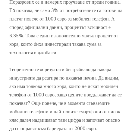
Поразрових се и намерих проучване от преди година.
To показва, че само 3% от потребителите са готови да
платят повече от 1000 евро за мобилен телефон. А
според официални данни, процентът всъщност е
6,35%. Това е един изключително малък процент от
хора, които биха инвестирали такава сума за
технология в джоба си.
Теоретично тези резултати би трябвало да накара
индустрията да реагира по някакъв начин. Да видим,
ако има толкова много хора, които не искат мобилен
телефон от 1000 евро, защо цените продължават да се
покачват? Още повече, че в момента сгъваемите
мобилни телефони и най-новите смартфони от висок
клас далеч надвишават тази цифра и започват опасно
да се оправят към бариерата от 2000 евро.