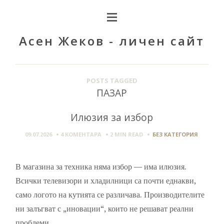
Асен Жеков - личен сайт
POSTS TAGGED
ПАЗАР
Илюзия за избор
09.07.2026
4 КОМЕНТАРА
2 MIN
READ
БЕЗ КАТЕГОРИЯ
В магазина за техника няма избор — има илюзия.
Всички телевизори и хладилници са почти еднакви,
само логото на кутията се различава. Производителите
ни залъгват с „иновации“, които не решават реални
проблеми.