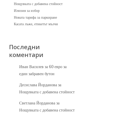
Нощувката с добавена стойност
Илюзия за избор
Новата тарифа за паркиране
Касата лъже, етикетът мълчи
Последни
коментари
Иван Василев
за
60 евро за
един забравен бутон
Десислава Йорданова
за
Нощувката с добавена стойност
Светлана Йорданова
за
Нощувката с добавена стойност