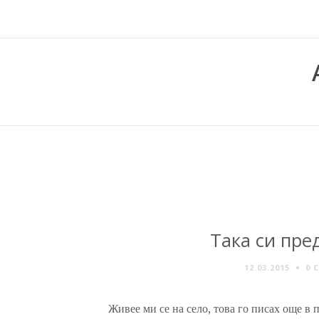
Така си пре
12.03.2015
0 
Живее ми се на село, това го писах още в 