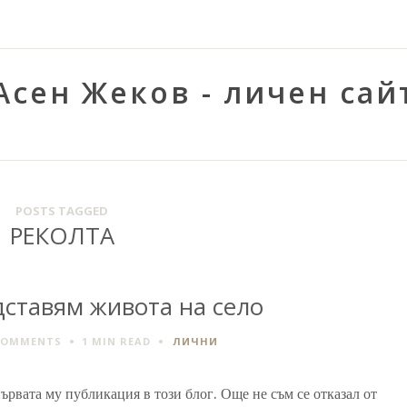
Асен Жеков - личен сай
POSTS TAGGED
РЕКОЛТА
дставям живота на село
COMMENTS
1 MIN
READ
ЛИЧНИ
първата му публикация в този блог. Още не съм се отказал от