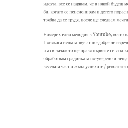
идеята, все се надявам, че в някой бъдещ 
би, когато се пенсионирам и детето порасн
трябва да се трудя, после ще следвам мечт
Намерих една мелодия в Youtube, която на
Понякога нещата звучат по-добре не изрече
и аз в началото ще правя първите си стъпк
обработвам градинката по-уверено и нещат
веселата част и жъна успехите / реколтата 