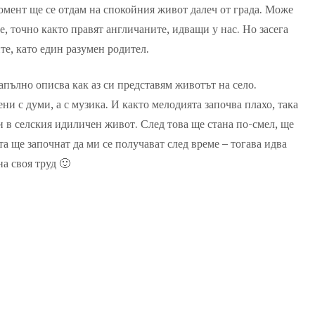
момент ще се отдам на спокойния живот далеч от града. Може
е, точно както правят англичаните, идващи у нас. Но засега
ите, като един разумен родител.
пълно описва как аз си представям животът на село.
ни с думи, а с музика. И както мелодията започва плахо, така
и в селския идиличен живот. След това ще стана по-смел, ще
а ще започнат да ми се получават след време – тогава идва
на своя труд 🙂