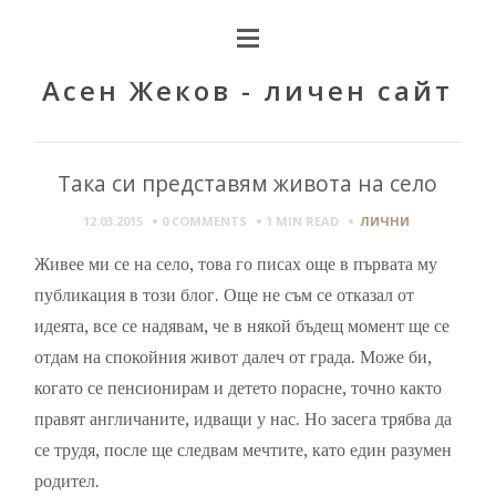
Асен Жеков - личен сайт
Така си представям живота на село
12.03.2015
0 COMMENTS
1 MIN
READ
ЛИЧНИ
Живее ми се на село, това го писах още в първата му
публикация в този блог. Още не съм се отказал от
идеята, все се надявам, че в някой бъдещ момент ще се
отдам на спокойния живот далеч от града. Може би,
когато се пенсионирам и детето порасне, точно както
правят англичаните, идващи у нас. Но засега трябва да
се трудя, после ще следвам мечтите, като един разумен
родител.