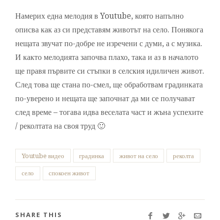
Намерих една мелодия в Youtube, която напълно
описва как аз си представям животът на село. Понякога
нещата звучат по-добре не изречени с думи, а с музика.
И както мелодията започва плахо, така и аз в началото
ще правя първите си стъпки в селския идиличен живот.
След това ще стана по-смел, ще обработвам градинката
по-уверено и нещата ще започнат да ми се получават
след време – тогава идва веселата част и жъна успехите
/ реколтата на своя труд 🙂
Youtube видео
градинка
живот на село
реколта
село
спокоен живот
SHARE THIS