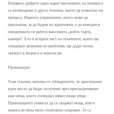
Понякога добрите идеи идват мигновено, но понякога
са необходими и други техники, които да помогнат на
процеса. Първото упражнение, което може да
приложим, за да бъдем по-креативни, е да въведем в
ежедневната си работа максимата „който търси,
намира“. Ето и втората част на техниките, които ще
генерират решения на проблеми, ще дадат нотка
свежест в бизнеса и живота ви.
Провокации
Тази техника започва от убеждението, че оригинални
идеи могат да бъдат получени чрез присъединяване
към неща, които очевидно нямат нищо общо.
Провокациите помагат да се свържат неща, които
никога не биха били спонтанно свързани. Те са