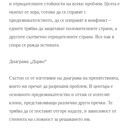
и отрицателните стойности на всеки проблем. Целта е
екипът от хора, готови да се справят с
предизвикателството, да се изправят в конфликт –
едните трябва да защитават положителните страни, а
другите съответно отрицателните страни. Все пак в
спора се ражда истината.
Диаграма „Дърво“
Състои се от изготвяне на диаграма на препятствията,
които ни пречат да разрешим проблем. В центъра е
основното предизвикателство и оттам се изтеглят
клони, представляващи различни други пречки. Те
трябва да се поставят отгоре надолу, в зависимост от
степента на сложност за решаването им.