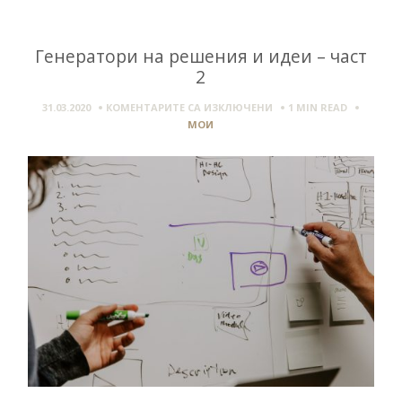
Генератори на решения и идеи – част
2
ЗА
31.03.2020
КОМЕНТАРИТЕ СА ИЗКЛЮЧЕНИ
1 MIN
READ
ГЕНЕРАТОРИ
МОИ
НА
РЕШЕНИЯ
И
ИДЕИ
–
ЧАСТ
2