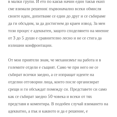
в малки групи. И ето по какъв начин един такъв екип
сме взимали решения: първоначално всеки обмисля
своите идеи, допитваме се един до друг и се събираме
да ги обсъдим, за да достигнем до краен извод. За мен
този процес е адекватен, защото споделянето на мнение
от 3 до 5 души е сравнително лесно и не се стига да
излишни конфронтации.
От мои приятели знам, че механизмът на работа и в
големите отдели е същият. Само че при него не се
събират всички заедно, а се изпращат идеите на
отделни отговорни лица, които после организират
срещи и ги обсъждат помежду си. Представете си само
как се събират заедно 50 човека и всеки от тях
представя и коментира. В подобен случай взимането на
адекватно, а пък и каквото и да е решение, е