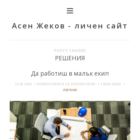
Асен Жеков - личен сайт
POSTS TAGGED
РЕШЕНИЯ
Да работиш в малък екип
ЗА
13.05.2020
КОМЕНТАРИТЕ СА ИЗКЛЮЧЕНИ
1 MIN
READ
ДА
ЛИЧНИ
РАБОТИШ
В
МАЛЪК
ЕКИП