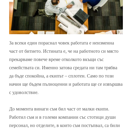
За всеки един пораснал човек работата е неизменна
част от битието. Истината е, че на работното си място
прекарваме повече време отколкото вкъщи със
семействата си. Именно затова средата ни там трябва
да бъде спокойна, а екипът – сплотен. Само по този
начин ще бъдем пълноценни и работата ще се извършва
с удоволствие.
До момента винаги съм бил част от малки екипи.
Работил съм и в големи компании със стотици души
персонал, но отделите, в които съм постъпвал, са били