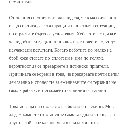
немислимо.
От личния си опит мога да споделя, че в малките кипи
също се стига да ескалиращи и напрегнати ситуации,
но страстите бързо се успокояват. Хубавото в случая е,
че подобни ситуации ни провокират и често водят до
неучаквани резултати. Когато работите по-малко на
брой хора ставате по-сплотени и има по-голяма
вероятност да се превърнете в истински приятели.
Причината се корени в това, че прекарвате почти целия
ден заедно и споделяте за ежедневните си терзания не
само в работа, но за моменти от личния си живот.
Това мога да ви споделя от работата си в екипи. Мога
да дам компетентно мнение само за едната страна, а за
друга – кой знае как ще ме изненада животът.