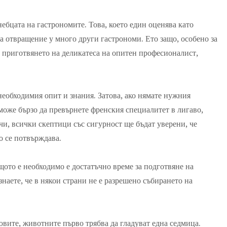
ебцата на гастрономите. Това, което един оценява като
а отвращение у много други гастрономи. Ето защо, особено за
 приготвянето на деликатеса на опитен професионалист,
еобходимия опит и знания. Затова, ако нямате нужния
може бързо да превърнете френския специалитет в лигаво,
чи, всички скептици със сигурност ще бъдат уверени, че
о се потвърждава.
щото е необходимо е достатъчно време за подготвяне на
наете, че в някои страни не е разрешено събирането на
ювите, животните първо трябва да гладуват една седмица.