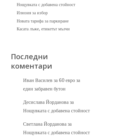
Нощувката с добавена стойност
Илюзия за избор
Новата тарифа за паркиране
Касата лъже, етикетът мълчи
Последни
коментари
Иван Василев
за
60 евро за
един забравен бутон
Десислава Йорданова
за
Нощувката с добавена стойност
Светлана Йорданова
за
Нощувката с добавена стойност