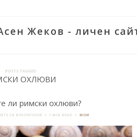
Асен Жеков - личен сай
POSTS TAGGED
МСКИ ОХЛЮВИ
е ли римски охлюви?
ЗА
ИТЕ СА ИЗКЛЮЧЕНИ
1 MIN
READ
МОИ
ЩЕ
ОПИТАТЕ
ЛИ