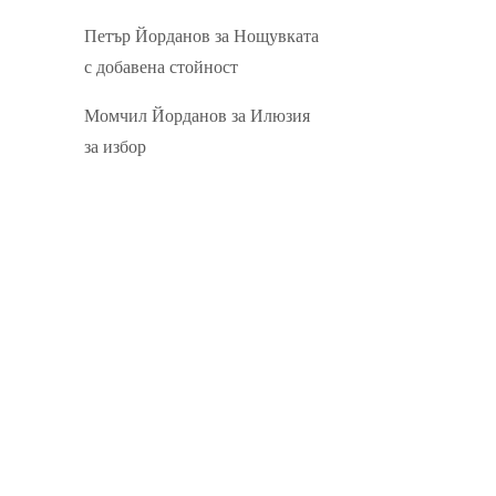
Петър Йорданов
за
Нощувката
с добавена стойност
Момчил Йорданов
за
Илюзия
за избор