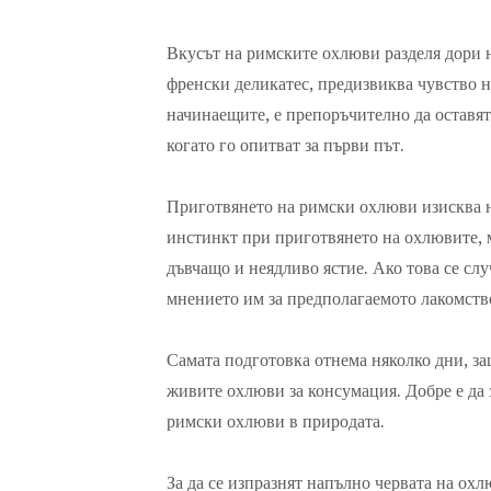
Вкусът на римските охлюви разделя дори н
френски деликатес, предизвиква чувство н
начинаещите, е препоръчително да оставят
когато го опитват за първи път.
Приготвянето на римски охлюви изисква н
инстинкт при приготвянето на охлювите, 
дъвчащо и неядливо ястие. Ако това се слу
мнението им за предполагаемото лакомств
Самата подготовка отнема няколко дни, за
живите охлюви за консумация. Добре е да з
римски охлюви в природата.
За да се изпразнят напълно червата на охл