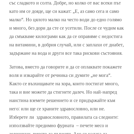
със сладкото и солта. Добре, но колко от вас всеки път
като им се дояде, ще си кажат: „Е, аз само сега и само
малко“. Но цялото малко на често води до едно голямо
и много, без дори да сте се усетили. После се чудим как
да смъкваме килограми как да се оправяме с недостига
на витамини, в добрия случай, или с заплахи от диабет,
задържане на вода и други все така рискови състояния.
Затова, вместо да говорите и да се оплаквате покажете
воля и изкарайте от речника си думите „не мога“.
Както се възхищавате на хора, които постигат много,
така и вие можете да стигнете далеч. Но най-напред
наистина вземете решението и се придържайте към
него: или ще се храните здравословно, или не.
Изберете ли здравословното, правилата са следните:
използвайте предимно фурната – печете месо и
зеленчуци, вместо да пържете. Ако се налага да