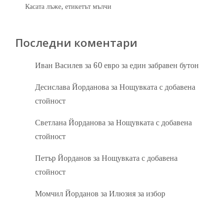
Касата лъже, етикетът мълчи
Последни коментари
Иван Василев
за
60 евро за един забравен бутон
Десислава Йорданова
за
Нощувката с добавена
стойност
Светлана Йорданова
за
Нощувката с добавена
стойност
Петър Йорданов
за
Нощувката с добавена
стойност
Момчил Йорданов
за
Илюзия за избор