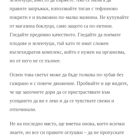
правите запръжки, използвайте тиган с тефлоново
покрити е и възможно по-малко мазнина. Не купувайте
от магазина боклуци, само защото са по-евтини.
Гледайте предимно качеството. Гледайте да поемате
плодове и зеленчуци, тъй като те имат сложен
въглехидратов комплекс, който е нужен на организма,
но от него не се пълнее.
Освен това светът може да бъде толкова по-хубав без
газирано и с повече движение. Пробвайте и ще видите,
че ще започнете дори да се пристрастявате към
усещането да ви е леко и да се чувствате свежи и
отпочинали.
Не на последно място, ще вметна онова, което всички
знаете, но все си правите оглушки – да не пропускате