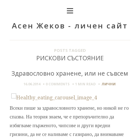
Асен Жеков - личен сайт
POSTS TAGGED
РИСКОВИ СЪСТОЯНИЕ
Здравословно хранене, или не съвсем
16.06.2014
0 COMMENTS
1 MIN
READ
ЛИЧНИ
Всеки пише за здравословното хранене, но никой не го
спазва. На теория знаем, че е препоръчително да
избягваме пърженото, чипсове и други вредни
гризини, да не се наливаме с газирано, да внимаваме