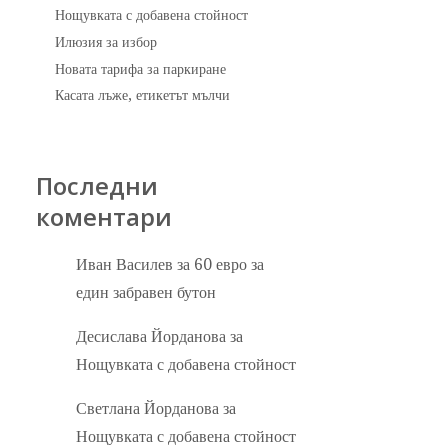
Нощувката с добавена стойност
Илюзия за избор
Новата тарифа за паркиране
Касата лъже, етикетът мълчи
Последни
коментари
Иван Василев
за
60 евро за
един забравен бутон
Десислава Йорданова
за
Нощувката с добавена стойност
Светлана Йорданова
за
Нощувката с добавена стойност