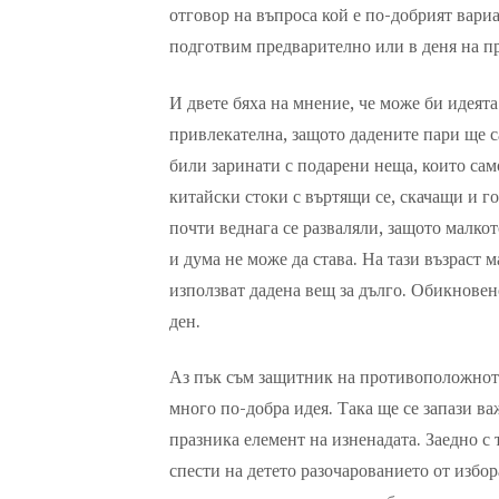
отговор на въпроса кой е по-добрият вариа
подготвим предварително или в деня на пр
И двете бяха на мнение, че може би идеята
привлекателна, защото дадените пари ще са
били заринати с подарени неща, които само
китайски стоки с въртящи се, скачащи и г
почти веднага се разваляли, защото малко
и дума не може да става. На тази възраст 
използват дадена вещ за дълго. Обикновен
ден.
Аз пък съм защитник на противоположнот
много по-добра идея. Така ще се запази ва
празника елемент на изненадата. Заедно с 
спести на детето разочарованието от избор