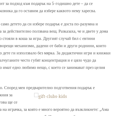
нт за подход към подарък на 5-годишно дете – да се
азника да го оставим да избере каквото нему харесва.
 само детето да си избере подарък е доста по-разумна и
 за действително ползвана вещ. Разказаха, че и двете у дома
 стояли в коша за игра. Другият случай бил с евтини
оворещи механизми, дадени от баби и други роднини, които
то дете ги използвало без мярка. За дидактични игри и книжки
малчуганите често губят концентрация и е цяло чудо да
о имат едно любимо нещо, с което се занимават през целия
о. Според мен предварително подготвения подарък е
жния за
това ще се
а на играчка, за която е много вероятно да възкликнете: „Ама