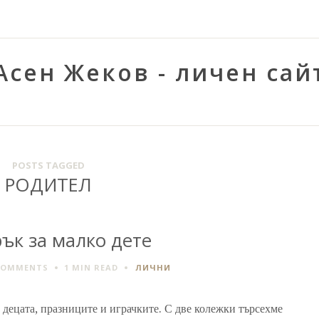
Асен Жеков - личен сай
POSTS TAGGED
РОДИТЕЛ
ък за малко дете
COMMENTS
1 MIN
READ
ЛИЧНИ
 децата, празниците и играчките. С две колежки търсехме