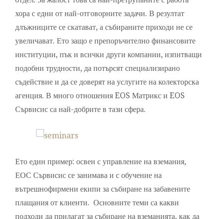
хора с едни от най-отговорните задачи. В резултат
длъжниците се скатават, а събираните приходи не се
увеличават. Ето защо е препоръчително финансовите
институции, пък и всички други компании, изпитващи
подобни трудности, да потърсят специализирано
съдействие и да се доверят на услугите на колекторска
агенция. В много отношения EOS Матрикс и EOS
Сървисис са най-добрите в тази сфера.
Ето един пример: освен с управление на вземания,
ЕОС Сървисис се занимава и с обучение на
вътрешнофирмени екипи за събиране на забавените
плащания от клиенти. Основните теми са какви
подходи да прилагат за събиране на вземанията, как да