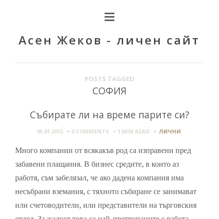
Асен Жеков - личен сайт
POSTS TAGGED
СОФИЯ
Събирате ли на време парите си?
05.01.2015
0 COMMENTS
1 MIN
READ
ЛИЧНИ
Много компании от всякакъв род са изправени пред
забавени плащания. В бизнес средите, в които аз
работя, съм забелязал, че ако дадена компания има
несъбрани вземания, с тяхното събиране се занимават
или счетоводители, или представители на търговския
отдел. За жалост това са най-претрупаните с работа