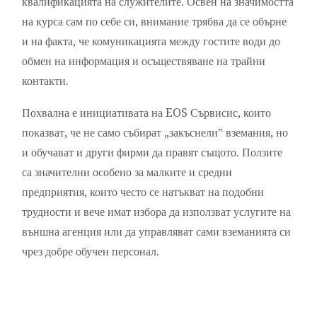
квалификацията на служителите. Освен на значимостта
на курса сам по себе си, внимание трябва да се обърне
и на факта, че комуникацията между гостите води до
обмен на информация и осъществяване на трайни
контакти.
Похвална е инициативата на EOS Сървисис, които
показват, че не само събират „закъснели‟ вземания, но
и обучават и други фирми да правят същото. Ползите
са значителни особено за малките и средни
предприятия, които често се натъкват на подобни
трудности и вече имат избора да използват услугите на
външна агенция или да управляват сами вземанията си
чрез добре обучен персонал.