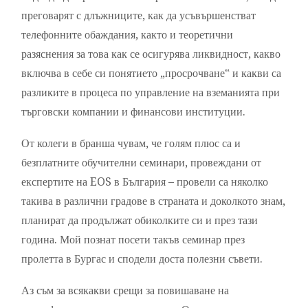
преговарят с длъжниците, как да усъвършенстват
телефонните обаждания, както и теоретични
разяснения за това как се осигурява ликвидност, какво
включва в себе си понятието „просрочване‟ и какви са
разликите в процеса по управление на вземанията при
търговски компании и финансови институции.
От колеги в бранша чувам, че голям плюс са и
безплатните обучителни семинари, провеждани от
експертите на EOS в България – провели са няколко
такива в различни градове в страната и доколкото знам,
планират да продължат обиколките си и през тази
година. Мой познат посети такъв семинар през
пролетта в Бургас и сподели доста полезни съвети.
Аз съм за всякакви срещи за повишаване на