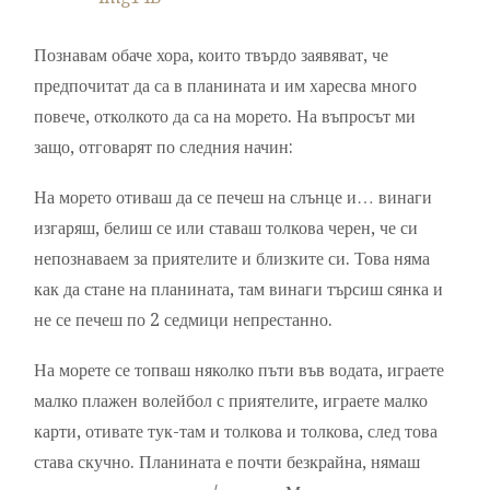
Познавам обаче хора, които твърдо заявяват, че
предпочитат да са в планината и им харесва много
повече, отколкото да са на морето. На въпросът ми
защо, отговарят по следния начин:
На морето отиваш да се печеш на слънце и… винаги
изгаряш, белиш се или ставаш толкова черен, че си
непознаваем за приятелите и близките си. Това няма
как да стане на планината, там винаги търсиш сянка и
не се печеш по 2 седмици непрестанно.
На морете се топваш няколко пъти във водата, играете
малко плажен волейбол с приятелите, играете малко
карти, отивате тук-там и толкова и толкова, след това
става скучно. Планината е почти безкрайна, нямаш