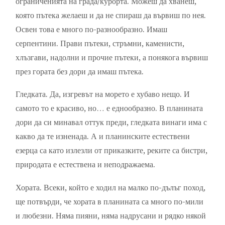
ограниченията на града/курорта. Можеш да хванеш,
която пътека желаеш и да не спираш да вървиш по нея.
Освен това е много по-разнообразно. Имаш
серпентини. Прави пътеки, стръмни, каменисти,
хлъзгави, надолни и прочие пътеки, а понякога вървиш
през гората без дори да имаш пътека.
Гледката. Да, изгревът на морето е хубаво нещо. И
самото то е красиво, но… е еднообразно. В планината
дори да си минавал оттук преди, гледката винаги има с
какво да те изненада. А и планинските естествени
езерца са като излезли от приказките, реките са бистри,
природата е естествена и неподражаема.
Хората. Всеки, който е ходил на малко по-дълъг поход,
ще потвърди, че хората в планината са много по-мили
и любезни. Няма пияни, няма надрусани и рядко някой