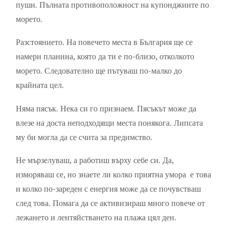
пуши. Пълната противоположност на купонджиите по
морето.
Разстоянието. На повечето места в България ще се
намери планина, която да ти е по-близо, отколкото
морето. Следователно ще пътуваш по-малко до
крайната цел.
Няма пясък. Нека си го признаем. Пясъкът може да
влезе на доста неподходящи места понякога. Липсата
му би могла да се счита за предимство.
Не мързелуваш, а работиш върху себе си. Да,
изморяваш се, но знаете ли колко приятна умора е това
и колко по-зареден с енергия може да се почувстваш
след това. Помага да се активизираш много повече от
лежането и лентяйстването на плажа цял ден.