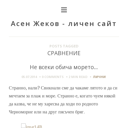
Асен Жеков - личен сайт
POSTS TAGGED
СРАВНЕНИЕ
Не всеки обича морето…
05.07.2014
0 COMMENTS
2 MIN
READ
ЛИЧНИ
Странно, нали? Свикнали сме да чакаме лятото и да си
мечтаем за плаж и море. Странно е, когато чуем някой
да казва, че не му харесва да ходи по родното
Черноморие или на друг пясъчен бряг.