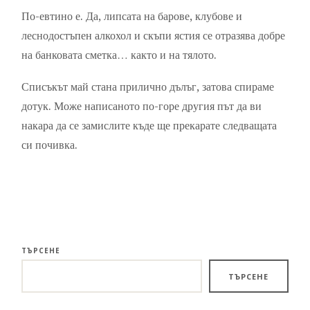
По-евтино е. Да, липсата на барове, клубове и
леснодостъпен алкохол и скъпи ястия се отразява добре
на банковата сметка… както и на тялото.
Списъкът май стана прилично дълъг, затова спираме
дотук. Може написаното по-горе другия път да ви
накара да се замислите къде ще прекарате следващата
си почивка.
ТЪРСЕНЕ
ТЪРСЕНЕ