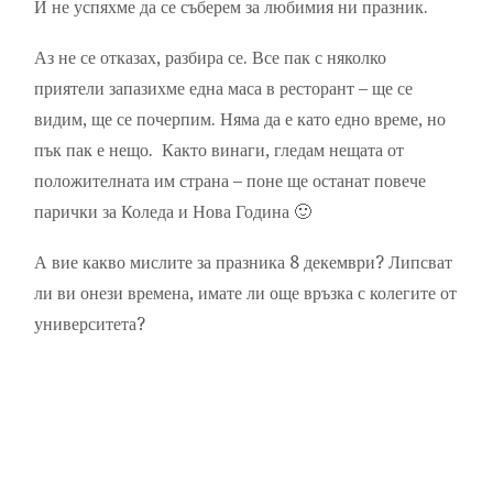
И не успяхме да се съберем за любимия ни празник.
Аз не се отказах, разбира се. Все пак с няколко
приятели запазихме една маса в ресторант – ще се
видим, ще се почерпим. Няма да е като едно време, но
пък пак е нещо. Както винаги, гледам нещата от
положителната им страна – поне ще останат повече
парички за Коледа и Нова Година 🙂
А вие какво мислите за празника 8 декември? Липсват
ли ви онези времена, имате ли още връзка с колегите от
университета?