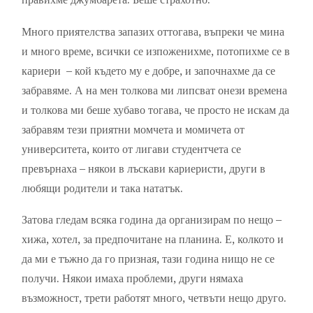
Много приятелства запазих оттогава, въпреки че мина
и много време, всички се изпоженихме, потопихме се в
кариери – кой където му е добре, и започнахме да се
забравяме. А на мен толкова ми липсват онези времена
и толкова ми беше хубаво тогава, че просто не искам да
забравям тези приятни момчета и момичета от
университета, които от лигави студентчета се
превърнаха – някои в лъскави кариеристи, други в
любящи родители и така нататък.
Затова гледам всяка година да организирам по нещо –
хижа, хотел, за предпочитане на планина. Е, колкото и
да ми е тъжно да го призная, тази година нищо не се
получи. Някои имаха проблеми, други нямаха
възможност, трети работят много, четвъти нещо друго.