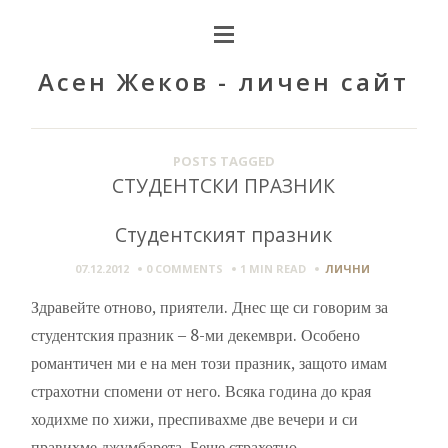
Асен Жеков - личен сайт
POSTS TAGGED
СТУДЕНТСКИ ПРАЗНИК
Студентският празник
07.12.2012
0 COMMENTS
1 MIN
READ
ЛИЧНИ
Здравейте отново, приятели. Днес ще си говорим за
студентския празник – 8-ми декември. Особено
романтичен ми е на мен този празник, защото имам
страхотни спомени от него. Всяка година до края
ходихме по хижи, преспивахме две вечери и си
правихме джумбарета. Беше страхотно.