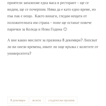
приятели запазихме една маса в ресторант – ще се
видим, ще се почерпим. Няма да е като едно време, но
пък пак е нещо. Както винаги, гледам нещата от
положителната им страна – поне ще останат повече
парички за Коледа и Нова Година 🙂
А вие какво мислите за празника 8 декември? Липсват
ли ви онези времена, имате ли още връзка с колегите от
университета?
8 декември
колеги
студентски празник