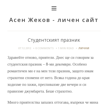
Асен Жеков - личен сайт
Студентският празник
07.12.2012
0 COMMENTS
1 MIN
READ
ЛИЧНИ
Здравейте отново, приятели. Днес ще си говорим за
студентския празник – 8-ми декември. Особено
романтичен ми е на мен този празник, защото имам
страхотни спомени от него. Всяка година до края
ходихме по хижи, преспивахме две вечери и си
правихме джумбарета. Беше страхотно.
Много приятелства запазих оттогава, въпреки че мина