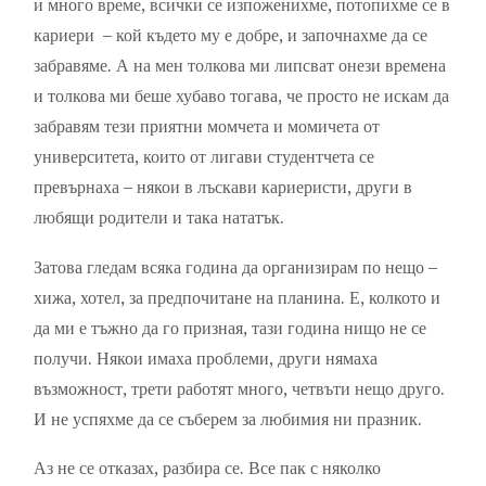
и много време, всички се изпоженихме, потопихме се в
кариери – кой където му е добре, и започнахме да се
забравяме. А на мен толкова ми липсват онези времена
и толкова ми беше хубаво тогава, че просто не искам да
забравям тези приятни момчета и момичета от
университета, които от лигави студентчета се
превърнаха – някои в лъскави кариеристи, други в
любящи родители и така нататък.
Затова гледам всяка година да организирам по нещо –
хижа, хотел, за предпочитане на планина. Е, колкото и
да ми е тъжно да го призная, тази година нищо не се
получи. Някои имаха проблеми, други нямаха
възможност, трети работят много, четвъти нещо друго.
И не успяхме да се съберем за любимия ни празник.
Аз не се отказах, разбира се. Все пак с няколко