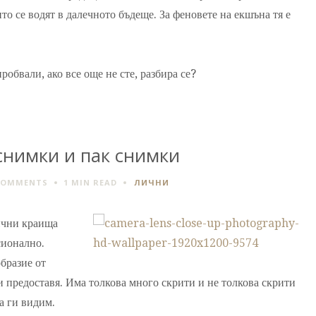
то се водят в далечното бъдеще. За феновете на екшъна тя е
робвали, ако все още не сте, разбира се?
снимки и пак снимки
COMMENTS
1 MIN
READ
ЛИЧНИ
ични краища
сионално.
бразие от
ни предоставя. Има толкова много скрити и не толкова скрити
а ги видим.