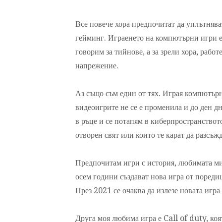
Все повече хора предпочитат да уплътнява
гейминг. Играенето на компютърни игри е
говорим за тийнове, а за зрели хора, рабо
напрежение.
Аз също съм един от тях. Играя компютърн
видеоигрите не се е променила и до ден д
в ръце и се потапям в киберпространството
отворен свят или които те карат да разсъж
Предпочитам игри с история, любимата ми
осем години създават нова игра от поредиц
През 2021 се очаква да излезе новата игр
Друга моя любима игра е Call of duty, коя