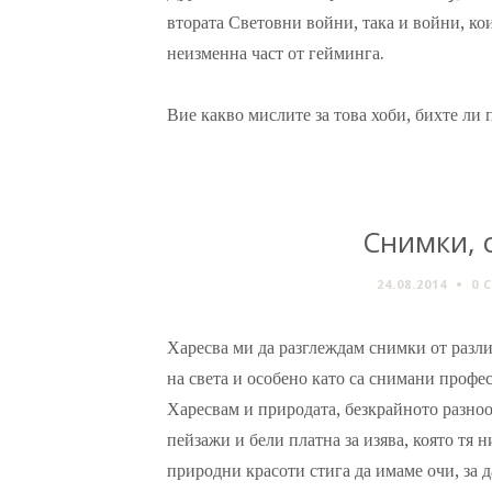
втората Световни войни, така и войни, кои
неизменна част от гейминга.
Вие какво мислите за това хоби, бихте ли п
Снимки, 
24.08.2014
0 
Харесва ми да разглеждам снимки от разл
на света и особено като са снимани профе
Харесвам и природата, безкрайното разноо
пейзажи и бели платна за изява, която тя 
природни красоти стига да имаме очи, за д