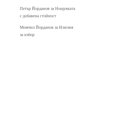
Петър Йорданов
за
Нощувката
с добавена стойност
Момчил Йорданов
за
Илюзия
за избор