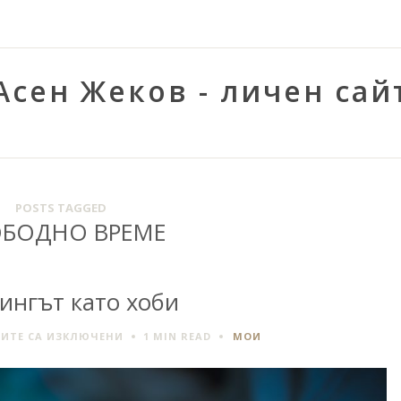
Асен Жеков - личен сай
POSTS TAGGED
ОБОДНО ВРЕМЕ
ингът като хоби
ЗА
ИТЕ СА ИЗКЛЮЧЕНИ
1 MIN
READ
МОИ
ГЕЙМИНГЪТ
КАТО
ХОБИ