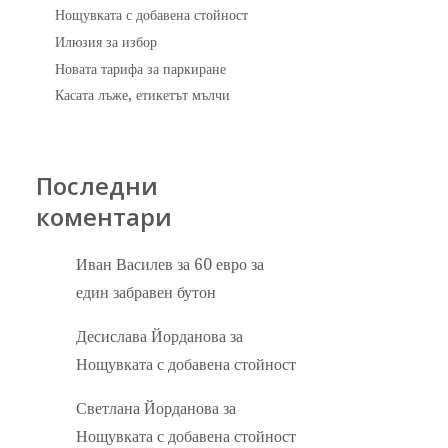
Нощувката с добавена стойност
Илюзия за избор
Новата тарифа за паркиране
Касата лъже, етикетът мълчи
Последни
коментари
Иван Василев
за
60 евро за
един забравен бутон
Десислава Йорданова
за
Нощувката с добавена стойност
Светлана Йорданова
за
Нощувката с добавена стойност