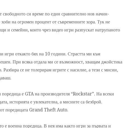
т свободното си време по един сравнително нов начин-
 хоби на огромен процент от съвременните хора. Тук не
тещи и семейни, които чрез видео игри разпускат натрупаното
и игри откакто бях на 10 години. Страстта ми към
нешен. При всяка отдала ми се възможност, хващам джойстика
. Разбира се не толерирам игрите с насилие, а тези с мисии,
даваш.
 поредица е GTA на производителя “Rockstar”. На всеки
ата, историята е увлекателна, а мисиите са безброй.
а от поредицата Grand Theft Auto.
то е военна поредица. В нея има както игри за първата и