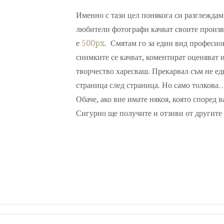
Именно с тази цел понякога си разглеждам
любители фотографи качват своите произве
е
500px
. Смятам го за един вид професио
снимките се качват, коментират оценяват 
творчество харесваш. Прекарвал съм не еди
страница след страница. Но само толкова…
Обаче, ако вие имате някоя, която според 
Сигурно ще получите и отзиви от другите 