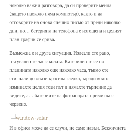
няколко важни разговора, да си проверите мейла
(защото наоколо няма компютър), както и да
отговорите на онова спешно писмо от преди няколко
дни, но… батерията на телефона е изтощена и целият
план график се срива.
Възможна е и друга ситуация. Излезли сте рано,
пътували сте час с колата. Катерили сте се по
планината няколко още няколко часа, тъкмо сте
стигнали до онази красива гледка, заради която
изминахте целия този път и нямахте търпение да
видите, а… батериите на фотоапарата примигва с
червено.
И в офиса може да се случи, не само навън. Безжичната