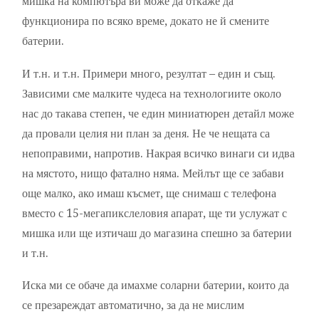
мишка на компютъра ви може да откаже да
функционира по всяко време, докато не й смените
батерии.
И т.н. и т.н. Примери много, резултат – един и същ.
Зависими сме малките чудеса на технологиите около
нас до такава степен, че един миниатюрен детайл може
да провали целия ни план за деня. Не че нещата са
непоправими, напротив. Накрая всичко винаги си идва
на мястото, нищо фатално няма. Мейлът ще се забави
още малко, ако имаш късмет, ще снимаш с телефона
вместо с 15-мегапикслеловия апарат, ще ти услужат с
мишка или ще изтичаш до магазина спешно за батерии
и т.н.
Иска ми се обаче да имахме соларни батерии, които да
се презареждат автоматично, за да не мислим