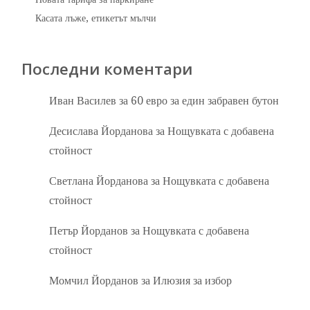
Касата лъже, етикетът мълчи
Последни коментари
Иван Василев
за
60 евро за един забравен бутон
Десислава Йорданова
за
Нощувката с добавена
стойност
Светлана Йорданова
за
Нощувката с добавена
стойност
Петър Йорданов
за
Нощувката с добавена
стойност
Момчил Йорданов
за
Илюзия за избор