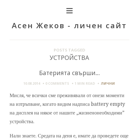
Асен Жеков - личен сайт
POSTS TAGGED
УСТРОЙСТВА
Батерията свърши…
10.08.2014
0 COMMENTS
1 MIN
READ
ЛИЧНИ
Мисля, че всички сме преживявали от онези моменти
на изтръпване, когато видим надписа battery empty
на дисплея на някое от нашите „жизненонеобходими”
устройства.
Нали знаете. Средата на деня е, имате да проведете още