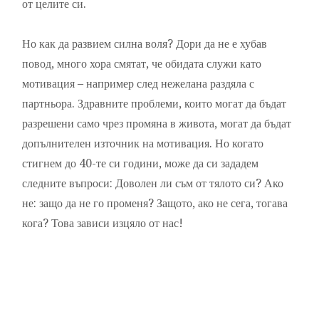
от целите си.
Но как да развием силна воля? Дори да не е хубав
повод, много хора смятат, че обидата служи като
мотивация – например след нежелана раздяла с
партньора. Здравните проблеми, които могат да бъдат
разрешени само чрез промяна в живота, могат да бъдат
допълнителен източник на мотивация. Но когато
стигнем до 40-те си години, може да си зададем
следните въпроси: Доволен ли съм от тялото си? Ако
не: защо да не го променя? Защото, ако не сега, тогава
кога? Това зависи изцяло от нас!