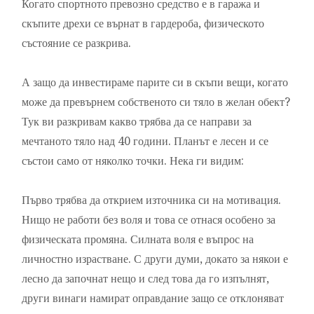
Когато спортното превозно средство е в гаража и
скъпите дрехи се върнат в гардероба, физическото
състояние се разкрива.
А защо да инвестираме парите си в скъпи вещи, когато
може да превърнем собственото си тяло в желан обект?
Тук ви разкривам какво трябва да се направи за
мечтаното тяло над 40 години. Планът е лесен и се
състои само от няколко точки. Нека ги видим:
Първо трябва да открием източника си на мотивация.
Нищо не работи без воля и това се отнася особено за
физическата промяна. Силната воля е въпрос на
личностно израстване. С други думи, докато за някои е
лесно да започнат нещо и след това да го изпълнят,
други винаги намират оправдание защо се отклоняват