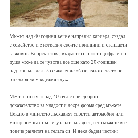
Мъжът над 40 години вече е направил кариера, създал
е семейство и е изградил своите принципи и стандарти
за живот. Въпреки това, възрастта е просто цифра и по
душа може да се чувства все още като 20-годишен
надъхан младеж. За съжаление обаче, тялото често не
отговаря на младежкия дух.
Мечтаното тяло над 40 сега е най-доброто
доказателство за младост и добра форма сред мъжете.
Докато в миналото лъскавият спортен автомобил или
мотор помагаха за визуалната младост, сега мъжете все
повече разчитат на телата си. И нека бъдем честни: