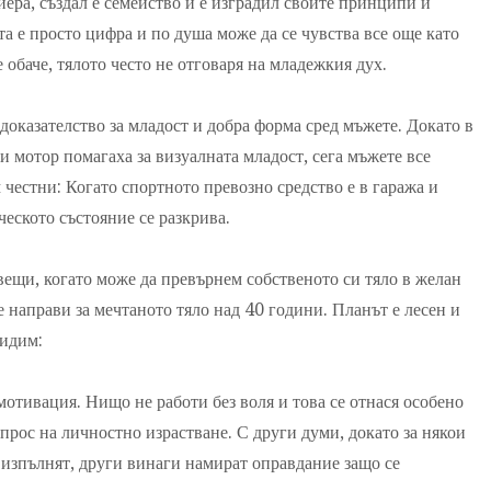
ера, създал е семейство и е изградил своите принципи и
та е просто цифра и по душа може да се чувства все още като
обаче, тялото често не отговаря на младежкия дух.
доказателство за младост и добра форма сред мъжете. Докато в
 мотор помагаха за визуалната младост, сега мъжете все
м честни: Когато спортното превозно средство е в гаража и
ческото състояние се разкрива.
вещи, когато може да превърнем собственото си тяло в желан
е направи за мечтаното тяло над 40 години. Планът е лесен и
видим:
мотивация. Нищо не работи без воля и това се отнася особено
прос на личностно израстване. С други думи, докато за някои
о изпълнят, други винаги намират оправдание защо се