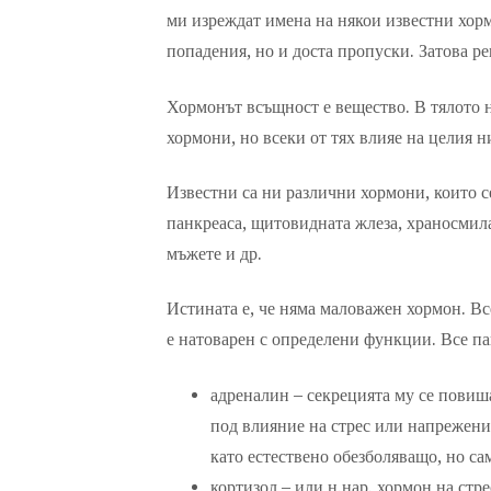
ми изреждат имена на някои известни хор
попадения, но и доста пропуски. Затова ре
Хормонът всъщност е вещество. В тялото 
хормони, но всеки от тях влияе на целия н
Известни са ни различни хормони, които с
панкреаса, щитовидната жлеза, храносмил
мъжете и др.
Истината е, че няма маловажен хормон. Вс
е натоварен с определени функции. Все па
адреналин – секрецията му се повиша
под влияние на стрес или напрежени
като естествено обезболяващо, но са
кортизол – или н.нар. хормон на стр