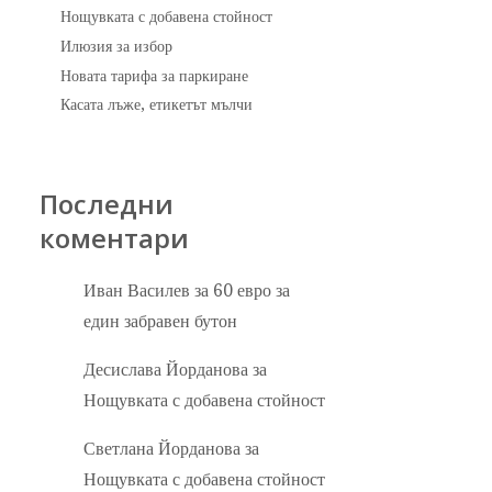
Нощувката с добавена стойност
Илюзия за избор
Новата тарифа за паркиране
Касата лъже, етикетът мълчи
Последни
коментари
Иван Василев
за
60 евро за
един забравен бутон
Десислава Йорданова
за
Нощувката с добавена стойност
Светлана Йорданова
за
Нощувката с добавена стойност