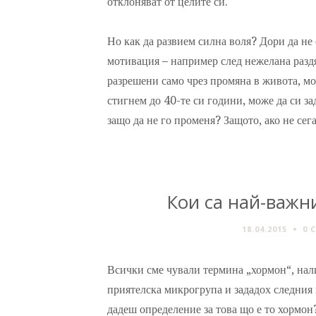
отклоняват от целите си.
Но как да развием силна воля? Дори да не 
мотивация – например след нежелана раздя
разрешени само чрез промяна в живота, мо
стигнем до 40-те си години, може да си за
защо да не го променя? Защото, ако не сега
Кои са най-важн
18.04.2015
0 
Всички сме чували термина „хормон“, нали
приятелска микрогрупа и зададох следния 
дадеш определение за това що е то хормон?