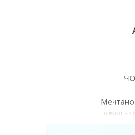
ЧО
Мечтано 
22.05.2021
0 