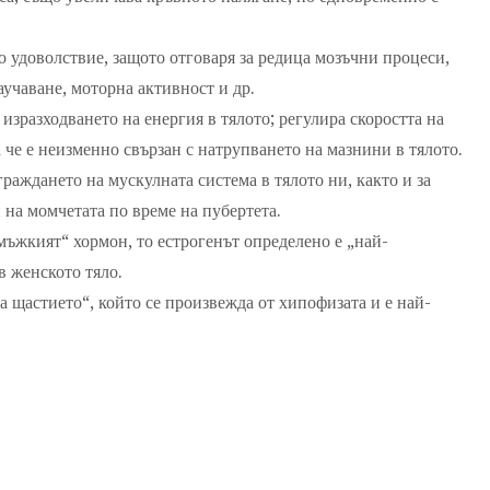
о удоволствие, защото отговаря за редица мозъчни процеси,
аучаване, моторна активност и др.
изразходването на енергия в тялото; регулира скоростта на
а че е неизменно свързан с натрупването на мазнини в тялото.
граждането на мускулната система в тялото ни, както и за
на момчетата по време на пубертета.
-мъжкият“ хормон, то естрогенът определено е „най-
в женското тяло.
 щастието“, който се произвежда от хипофизата и е най-