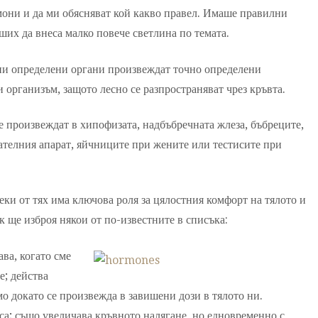
мони и да ми обясняват кой какво правел. Имаше правилни
ших да внеса малко повече светлина по темата.
ни определени органи произвеждат точно определени
и организъм, защото лесно се разпространяват чрез кръвта.
е произвеждат в хипофизата, надбъбречната жлеза, бъбреците,
ателния апарат, яйчниците при жените или тестисите при
еки от тях има ключова роля за цялостния комфорт на тялото и
к ще изброя някои от по-известните в списъка:
ва, когато сме
е; действа
мо докато се произвежда в завишени дози в тялото ни.
еса; също увеличава кръвното налягане, но едновременно с