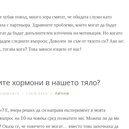
е хубав повод, много хора смятат, че обидата служи като
ла с партньора. Здравните проблеми, които могат да бъдат
гат да бъдат допълнителен източник на мотивация. Но когато
дадем следните въпроси: Доволен ли съм от тялото си? Ако не:
, тогава кога? Това зависи изцяло от нас!
ите хормони в нашето тяло?
COMMENTS
1 MIN
READ
ЛИЧНИ
? Е, вчера реших да си направя експеримент в моята
въпрос на 10-на човека сред познатите ми: Можеш ли да ми
 Оказа се, че повечето не могат… вместо това започнаха да