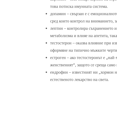
това потиска имунната система.
допамин – свързан е с емоционалнот
сред които контрол на вниманието, з
лептин – контролира съхранението и 
метаболизма и влияе на апетита, так
тестостерон – оказва влияние при из
оформяне на типично мъжките черти 
естроген – ако тестостеронът е „най
женственият“, защото се среща само 
ендрофин – известният ни „хормон на
естественото лекарство на света.