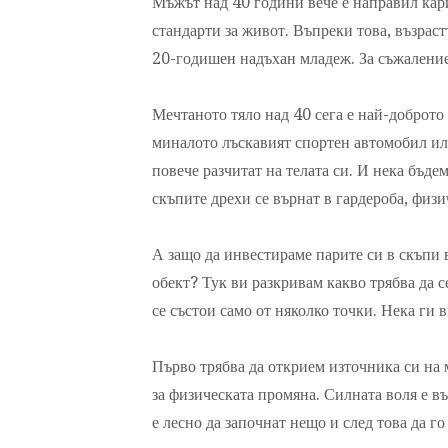
Мъжът над 40 години вече е направил кари
стандарти за живот. Въпреки това, възраст
20-годишен надъхан младеж. За съжаление 
Мечтаното тяло над 40 сега е най-доброто 
миналото лъскавият спортен автомобил или
повече разчитат на телата си. И нека бъде
скъпите дрехи се върнат в гардероба, физи
А защо да инвестираме парите си в скъпи 
обект? Тук ви разкривам какво трябва да с
се състои само от няколко точки. Нека ги 
Първо трябва да открием източника си на 
за физическата промяна. Силната воля е въ
е лесно да започнат нещо и след това да г