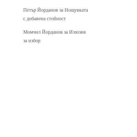
Петър Йорданов
за
Нощувката
с добавена стойност
Момчил Йорданов
за
Илюзия
за избор