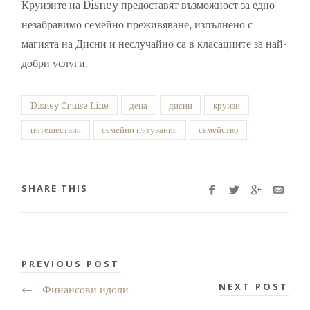
Круизите на Disney предоставят възможност за едно
незабравимо семейно преживяване, изпълнено с
магията на Дисни и неслучайно са в класациите за най-
добри услуги.
Disney Cruise Line
деца
дисни
круизи
пътешествия
семейни пътувания
семейство
SHARE THIS
PREVIOUS POST
NEXT POST
←
Финансови идоли