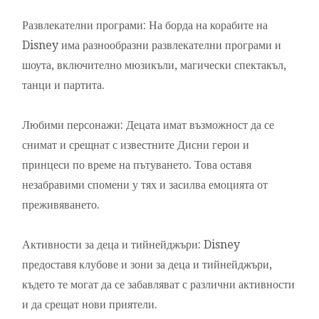
Развлекателни програми: На борда на корабите на
Disney има разнообразни развлекателни програми и
шоута, включително мюзикъли, магически спектакъл,
танци и партита.
Любими персонажи: Децата имат възможност да се
снимат и срещнат с известните Дисни герои и
принцеси по време на пътуването. Това оставя
незабравими спомени у тях и засилва емоцията от
преживяването.
Активности за деца и тийнейджъри: Disney
предоставя клубове и зони за деца и тийнейджъри,
където те могат да се забавляват с различни активности
и да срещат нови приятели.