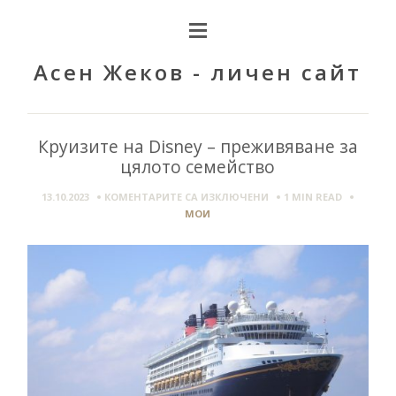
Асен Жеков - личен сайт
Круизите на Disney – преживяване за
цялото семейство
ЗА
13.10.2023
КОМЕНТАРИТЕ СА ИЗКЛЮЧЕНИ
1 MIN
READ
КРУИЗИТЕ
МОИ
НА
DISNEY
–
ПРЕЖИВЯВАНЕ
ЗА
ЦЯЛОТО
СЕМЕЙСТВО