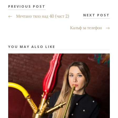
PREVIOUS POST
NEXT POST
←
Мечтано тяло над 40 (част 2)
Калъф за телефон
→
YOU MAY ALSO LIKE