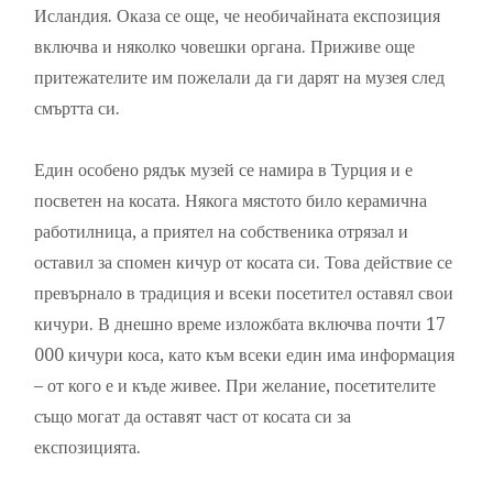
Исландия. Оказа се още, че необичайната експозиция
включва и няколко човешки органа. Приживе още
притежателите им пожелали да ги дарят на музея след
смъртта си.
Един особено рядък музей се намира в Турция и е
посветен на косата. Някога мястото било керамична
работилница, а приятел на собственика отрязал и
оставил за спомен кичур от косата си. Това действие се
превърнало в традиция и всеки посетител оставял свои
кичури. В днешно време изложбата включва почти 17
000 кичури коса, като към всеки един има информация
– от кого е и къде живее. При желание, посетителите
също могат да оставят част от косата си за
експозицията.