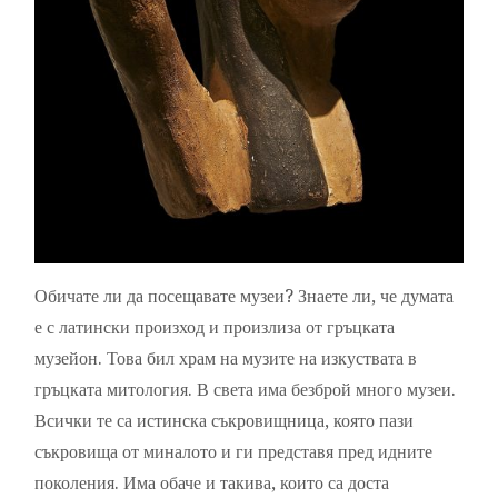
Обичате ли да посещавате музеи? Знаете ли, че думата
е с латински произход и произлиза от гръцката
музейон. Това бил храм на музите на изкуствата в
гръцката митология. В света има безброй много музеи.
Всички те са истинска съкровищница, която пази
съкровища от миналото и ги представя пред идните
поколения. Има обаче и такива, които са доста