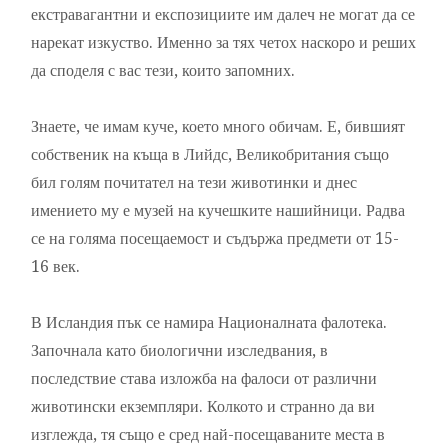
екстравагантни и експозициите им далеч не могат да се
нарекат изкуство. Именно за тях четох наскоро и реших
да споделя с вас тези, които запомних.
Знаете, че имам куче, което много обичам. Е, бившият
собственик на къща в Лийдс, Великобритания също
бил голям почитател на тези животинки и днес
имението му е музей на кучешките нашийници. Радва
се на голяма посещаемост и съдържа предмети от 15-
16 век.
В Исландия пък се намира Националната фалотека.
Започнала като биологични изследвания, в
последствие става изложба на фалоси от различни
животински екземпляри. Колкото и странно да ви
изглежда, тя също е сред най-посещаваните места в