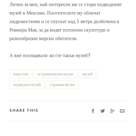
Лично за мен, най-интересен ми се стори подводният
музей в Мексико. Посетителите му обличат
хидрокостюми и се спускат над 5 метра дълбочина в
Ривиера Мая, за да видят потопени скулптури и
разнообразни морски обитатели.
А вие посещавали ли сте такъв музей?
изкуство
кстравагантни музеи
музей
подводен музей
странни музеи
SHARE THIS