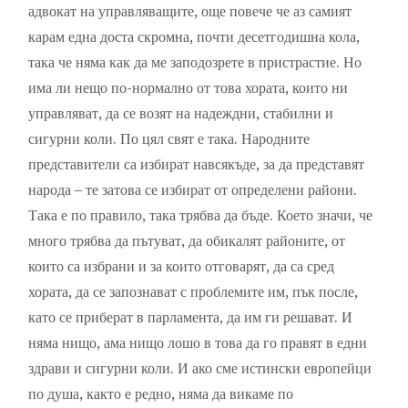
адвокат на управляващите, още повече че аз самият
карам една доста скромна, почти десетгодишна кола,
така че няма как да ме заподозрете в пристрастие. Но
има ли нещо по-нормално от това хората, които ни
управляват, да се возят на надеждни, стабилни и
сигурни коли. По цял свят е така. Народните
представители са избират навсякъде, за да представят
народа – те затова се избират от определени райони.
Така е по правило, така трябва да бъде. Което значи, че
много трябва да пътуват, да обикалят районите, от
които са избрани и за които отговарят, да са сред
хората, да се запознават с проблемите им, пък после,
като се приберат в парламента, да им ги решават. И
няма нищо, ама нищо лошо в това да го правят в едни
здрави и сигурни коли. И ако сме истински европейци
по душа, както е редно, няма да викаме по