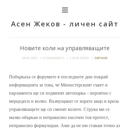
Асен Жеков - личен сайт
Новите коли на управляващите
04.01.2013
0 COMMENTS
1 MIN
READ
ЛИЧНИ
Побъркаха се форумите в последните дни покрай
информацията за това, че Министерският съвет и
парламента ще си подменят автопарка – вероятно с
мерцедеси и волво. Възмущават се хората защо в криза
управляващите ще си сменят колите. Струва ми се
малко объркан и неправилно насочен тоя протест,
неправилно формулиран. Ами да не им ставам точно аз