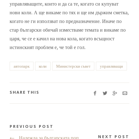
управляващите, които и да са те, когато си купуват
нови коли. А ще викаме по тях и ще им държим сметка,
когато не ги използват по предназначение. Иначе по
стар български обичай изместваме темата и викаме по
царя, че се е качил на нова кола, когато всъщност
истинският проблем е, че той е гол.
автопарк
коли
Министерски съвет
управляващи
SHARE THIS
PREVIOUS POST
NEXT POST
←
Надежда за българската поп