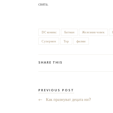
свята.
DC комикс
Батман
Железния човек
Супермен
Тор
филми
SHARE THIS
PREVIOUS POST
←
Как празнуват децата ни?