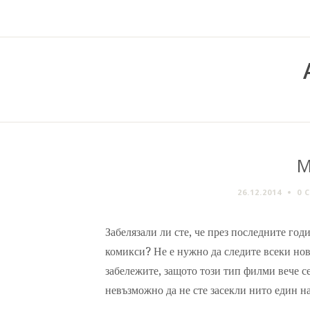
М
26.12.2014
0 
Забелязали ли сте, че през последните го
комикси? Не е нужно да следите всеки нов
забележите, защото този тип филми вече се
невъзможно да не сте засекли нито един на