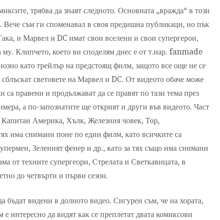
омиксите, трябва да знаят следното. Основната „вражда“ в този
. Вече съм ги споменавал в своя предишна публикаци, но пък
Така, и Марвел и DC имат свои вселени и свои супергерои,
а му. Клипчето, което ви споделям днес е от т.нар. fanmade
риозно като трейлър на предстоящ филм, защото все още не се
е сблъскат световете на Марвел и DC. От видеото обаче може
и са правени и продължават да се правят по тази тема през
мера, а по-запознатите ще открият и други във видеото. Част
 Капитан Америка, Хълк, Железния човек, Тор,
 тях има снимани поне по един филм, като всичките са
упермен, Зеленият фенер и др., като за тях също има снимани
ама от техните супергеори, Стрелата и Светкавицата, в
етно до четвърти и първи сезон.
а бъдат видени в долното видео. Сигурен съм, че на хората,
 е интересно да видят как се преплетат двата комиксови