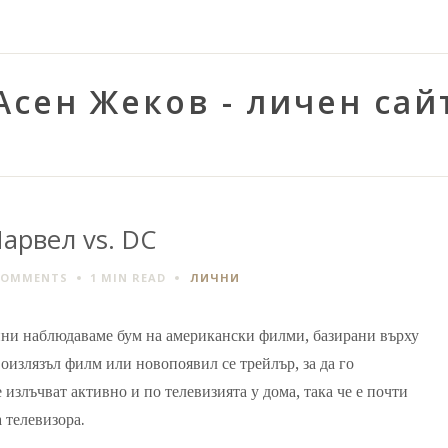
Асен Жеков - личен сай
арвел vs. DC
COMMENTS
1 MIN
READ
ЛИЧНИ
дини наблюдаваме бум на американски филми, базирани върху
оизлязъл филм или новопоявил се трейлър, за да го
 излъчват активно и по телевизията у дома, така че е почти
 телевизора.