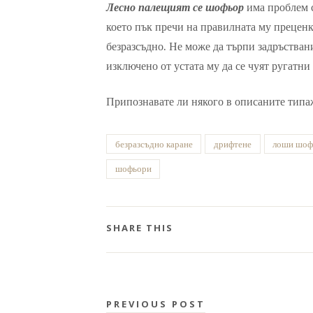
Лесно палещият се шофьор
има проблем с
което пък пречи на правилната му преценка
безразсъдно. Не може да търпи задръстван
изключено от устата му да се чуят ругатни
Припознавате ли някого в описаните тип
безразсъдно каране
дрифтене
лоши шоф
шофьори
SHARE THIS
PREVIOUS POST