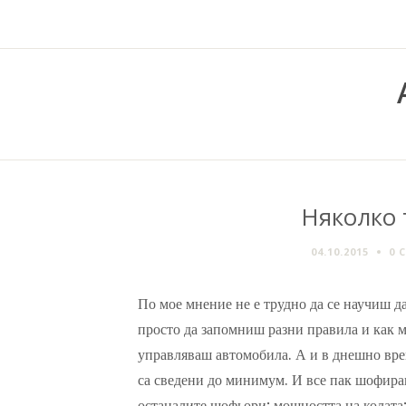
Няколко
04.10.2015
0 
По мое мнение не е трудно да се научиш да
просто да запомниш разни правила и как 
управляваш автомобила. А и в днешно вре
са сведени до минимум. И все пак шофиран
останалите шофьори; мощността на колата