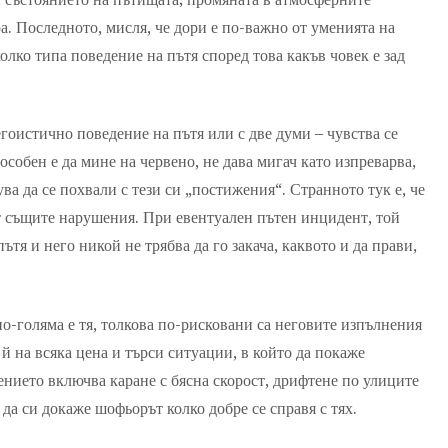
а. Последното, мисля, че дори е по-важно от уменията на
олко типа поведение на пътя според това какъв човек е зад
егоистично поведение на пътя или с две думи – чувства се
особен е да мине на червено, не дава мигач като изпреварва,
ува да се похвали с тези си „постижения“. Странното тук е, че
ят същите нарушения. При евентуален пътен инцидент, той
ътя и него никой не трябва да го закача, каквото и да прави,
по-голяма е тя, толкова по-рисковани са неговите изпълнения
й на всяка цена и търси ситуации, в който да покаже
нието включва каране с бясна скорост, дрифтене по улиците
 да си докаже шофьорът колко добре се справя с тях.