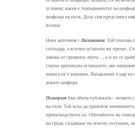
условия; какъв е темпераментът на шофьор
шофьора на пътя. Долу съм представил няк
волана.
Нека започнем с
Нахакания
. Той показва 
господар, а всички останали му пречат. Сп
завива от грешната лента…, а и не се срам
гласно критикува останалите, ако направ
никога не е виновен. Нахаканият е цар на п
докато шофира.
Позьорът
пък обича публиката – колкото 
на пътя. Той иска да привлече вниманието 
превъзходството си. Обичайното му поведе
на града, създаване на опасни ситуации, за