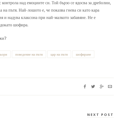
 контрола над емоциите си. Той бързо се ядосва за дреболии,
 на пътя. Най-лошото е, че показва гнева си като кара
ия и надува клаксона при най-малкото забавяне. Не е
 докато шофира.
ажи?
ьори
поведение на пътя
цар на пътя
шофиране
NEXT POST