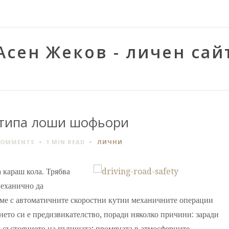
Асен Жеков - личен сай
 типа лоши шофьори
COMMENTS
1 MIN
READ
ЛИЧНИ
 караш кола. Трябва
механично да
ме с автоматичните скоростни кутии механичните операции
ето си е предизвикателство, поради няколко причини: заради
; състоянието на пътищата; промяната в атмосферните